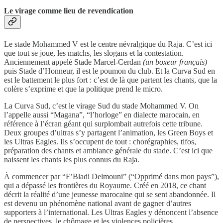
Le virage comme lieu de revendication
Le stade Mohammed V est le centre névralgique du Raja. C’est ici
que tout se joue, les matchs, les slogans et la contestation.
Anciennement appelé Stade Marcel-Cerdan
(un boxeur français)
puis Stade d’Honneur, il est le poumon du club. Et la Curva Sud en
est le battement le plus fort : c’est de là que partent les chants, que la
colère s’exprime et que la politique prend le micro.
La Curva Sud, c’est le virage Sud du stade Mohammed V. On
l’appelle aussi “Magana”, “l’horloge” en dialecte marocain, en
référence à l’écran géant qui surplombait autrefois cette tribune.
Deux groupes d’ultras s’y partagent l’animation, les Green Boys et
les Ultras Eagles. Ils s’occupent de tout : chorégraphies, tifos,
préparation des chants et ambiance générale du stade. C’est ici que
naissent les chants les plus connus du Raja.
À commencer par “F’Bladi Delmouni” (“Opprimé dans mon pays”),
qui a dépassé les frontières du Royaume. Créé en 2018, ce chant
décrit la réalité d’une jeunesse marocaine qui se sent abandonnée. Il
est devenu un phénomène national avant de gagner d’autres
supporters à l’international. Les Ultras Eagles y dénoncent l’absence
de perspectives, le chômage et les violences policières.