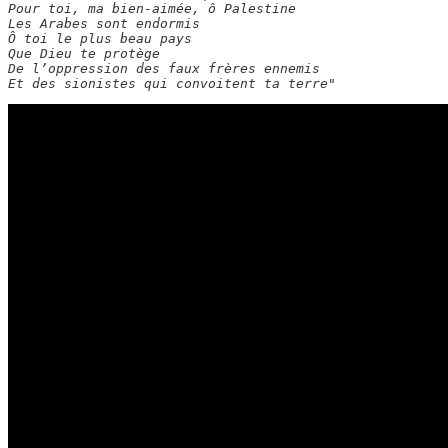
Pour toi, ma bien-aimée, ô Palestine 

Les Arabes sont endormis  

Ô toi le plus beau pays 

Que Dieu te protège

De l’oppression des faux frères ennemis

Et des sionistes qui convoitent ta terre"