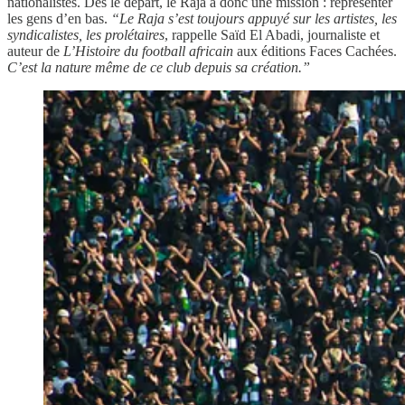
nationalistes. Dès le départ, le Raja a donc une mission : représenter
les gens d’en bas.
“Le Raja s’est toujours appuyé sur les artistes, les
syndicalistes, les prolétaires
, rappelle Saïd El Abadi, journaliste et
auteur de
L’Histoire du football africain
aux éditions Faces Cachées.
C’est la nature même de ce club depuis sa création.”