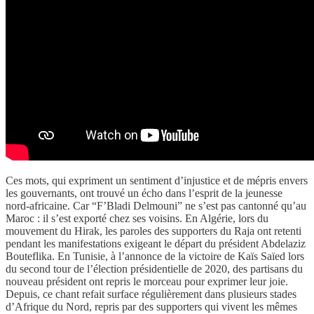
Ces mots, qui expriment un sentiment d’injustice et de mépris envers
les gouvernants, ont trouvé un écho dans l’esprit de la jeunesse
nord-africaine. Car “F’Bladi Delmouni” ne s’est pas cantonné qu’au
Maroc : il s’est exporté chez ses voisins. En Algérie, lors du
mouvement du Hirak, les paroles des supporters du Raja ont retenti
pendant les manifestations exigeant le départ du président Abdelaziz
Bouteflika. En Tunisie, à l’annonce de la victoire de Kaïs Saïed lors
du second tour de l’élection présidentielle de 2020, des partisans du
nouveau président ont repris le morceau pour exprimer leur joie.
Depuis, ce chant refait surface régulièrement dans plusieurs stades
d’Afrique du Nord, repris par des supporters qui vivent les mêmes