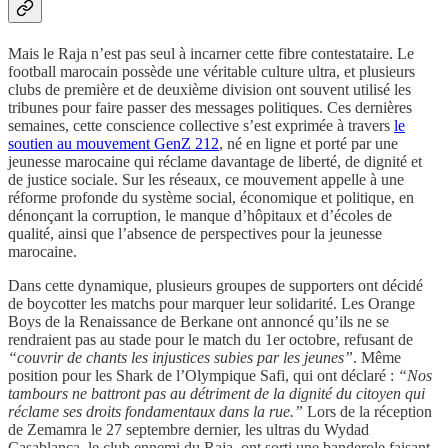
Mais le Raja n’est pas seul à incarner cette fibre contestataire. Le
football marocain possède une véritable culture ultra, et plusieurs
clubs de première et de deuxième division ont souvent utilisé les
tribunes pour faire passer des messages politiques. Ces dernières
semaines, cette conscience collective s’est exprimée à travers
le
soutien au mouvement GenZ 212
, né en ligne et porté par une
jeunesse marocaine qui réclame davantage de liberté, de dignité et
de justice sociale. Sur les réseaux, ce mouvement appelle à une
réforme profonde du système social, économique et politique, en
dénonçant la corruption, le manque d’hôpitaux et d’écoles de
qualité, ainsi que l’absence de perspectives pour la jeunesse
marocaine.
Dans cette dynamique, plusieurs groupes de supporters ont décidé
de boycotter les matchs pour marquer leur solidarité. Les Orange
Boys de la Renaissance de Berkane ont annoncé qu’ils ne se
rendraient pas au stade pour le match du 1er octobre, refusant de
“couvrir de chants les injustices subies par les jeunes”
. Même
position pour les Shark de l’Olympique Safi, qui ont déclaré :
“Nos
tambours ne battront pas au détriment de la dignité du citoyen qui
réclame ses droits fondamentaux dans la rue.”
Lors de la réception
de Zemamra le 27 septembre dernier, les ultras du Wydad
Casablanca, le club ennemi du Raja, ont sorti une banderole faisant