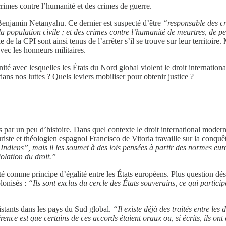
imes contre l’humanité et des crimes de guerre.
Benjamin Netanyahu. Ce dernier est suspecté d’être
“responsable des cr
la population civile ; et des crimes contre l’humanité de meurtres, de 
e de la CPI sont ainsi tenus de l’arrêter s’il se trouve sur leur territoir
vec les honneurs militaires.
ité avec lesquelles les États du Nord global violent le droit international
ans nos luttes ? Quels leviers mobiliser pour obtenir justice ?
par un peu d’histoire. Dans quel contexte le droit international moderne
uriste et théologien espagnol Francisco de Vitoria travaille sur la conqu
ndiens”, mais il les soumet à des lois pensées à partir des normes eu
olation du droit.”
té comme principe d’égalité entre les États européens. Plus question déso
lonisés :
“Ils sont exclus du cercle des États souverains, ce qui partici
istants dans les pays du Sud global.
“Il existe déjà des traités entre les
érence est que certains de ces accords étaient oraux ou, si écrits, ils 