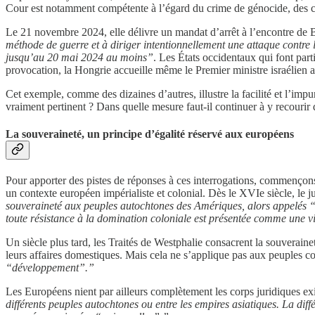
Cour est notamment compétente à l’égard du crime de génocide, des cr
Le 21 novembre 2024, elle délivre un mandat d’arrêt à l’encontre de 
méthode de guerre et à diriger intentionnellement une attaque contre 
jusqu’au 20 mai 2024 au moins”
. Les États occidentaux qui font parti
provocation, la Hongrie accueille même le Premier ministre israélien a
Cet exemple, comme des dizaines d’autres, illustre la facilité et l’impun
vraiment pertinent ? Dans quelle mesure faut-il continuer à y recourir d
La souveraineté, un principe d’égalité réservé aux européens
Pour apporter des pistes de réponses à ces interrogations, commençons 
un contexte européen impérialiste et colonial. Dès le XVIe siècle, le j
souveraineté aux peuples autochtones des Amériques, alors appelés “I
toute résistance à la domination coloniale est présentée comme une vi
Un siècle plus tard, les Traités de Westphalie consacrent la souveraine
leurs affaires domestiques. Mais cela ne s’applique pas aux peuples co
“développement”.”
Les Européens nient par ailleurs complètement les corps juridiques ex
différents peuples autochtones ou entre les empires asiatiques. La diff